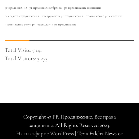
pr продвижение
pr продвижение бренда
pr продвижение компании
pr средства продвижения
инструменты pr продвижения
продвижение pr маркетинг
продвижение услуг pr
технологии pr продвижение
Total Visits:
5 141
Total Visitors:
3 275
Copyright © PR Продвижение. Все права
защищены. All Rights Reserved 2023.
На платформе WordPress
|
Тема Falcha News от