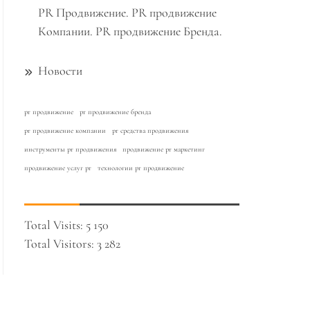
PR Продвижение. PR продвижение
Компании. PR продвижение Бренда.
Новости
pr продвижение
pr продвижение бренда
pr продвижение компании
pr средства продвижения
инструменты pr продвижения
продвижение pr маркетинг
продвижение услуг pr
технологии pr продвижение
Total Visits:
5 150
Total Visitors:
3 282