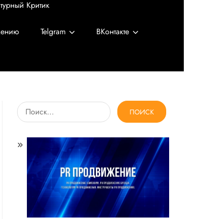
турный Критик
жению
Telgram
ВКонтакте
Найти: